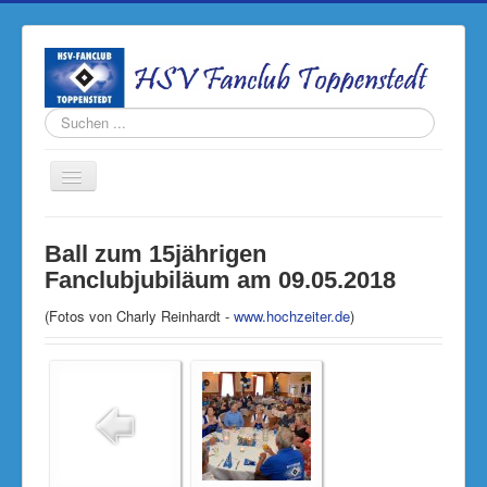
Suchen
...
Navigation
an/aus
Home
Ball zum 15jährigen
Termine
Fanclubjubiläum am 09.05.2018
Fanclub
(Fotos von Charly Reinhardt -
www.hochzeiter.de
)
Rückblick